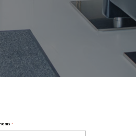
noms
*