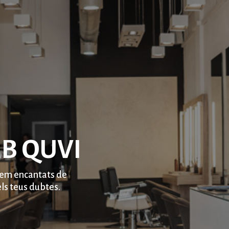
B QUVI
rem encantats de
els teus dubtes.